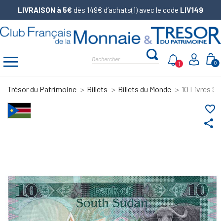
LIVRAISON à 5€
dès 149€ d’achats(1) avec le code
LIV149
1
0
Trésor du Patrimoine
Billets
Billets du Monde
10 Livres So
favorite_border
share