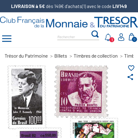
LIVRAISON à 5€
dès 149€ d’achats(1) avec le code
LIV149
1
0
Trésor du Patrimoine
Billets
Timbres de collection
Timbr
favorite_border
share