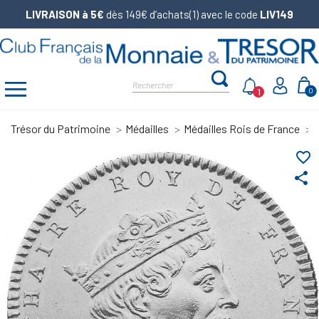
LIVRAISON à 5€
dès 149€ d’achats(1) avec le code
LIV149
1
0
Trésor du Patrimoine
Médailles
Médailles Rois de France
favorite_border
share