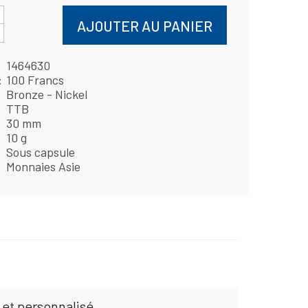
AJOUTER AU PANIER
1464630
100 Francs
Bronze - Nickel
TTB
30 mm
10 g
Sous capsule
Monnaies Asie
 et personnalisé