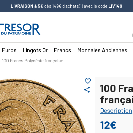
LIVRAISON à 5€
dès 149€ d’achats(1) avec le code
LIV149
Euros
Lingots Or
Francs
Monnaies Anciennes
100 Francs Polynésie française
favorite_border
100 Fr
share
frança
Description
12€