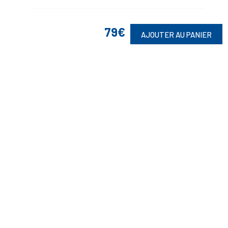
79€
AJOUTER AU PANIER
Suivez-Nous
Toute commande est sujette à notre acceptation et livrable dans la