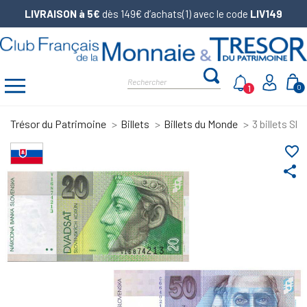
LIVRAISON à 5€
dès 149€ d’achats(1) avec le code
LIV149
1
0
Trésor du Patrimoine
Billets
Billets du Monde
3 billets S
favorite_border
share