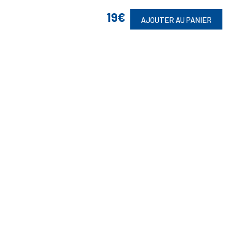
19€
AJOUTER AU PANIER
Suivez-Nous
Toute commande est sujette à notre acceptation et livrable dans la
limite des stocks disponibles.