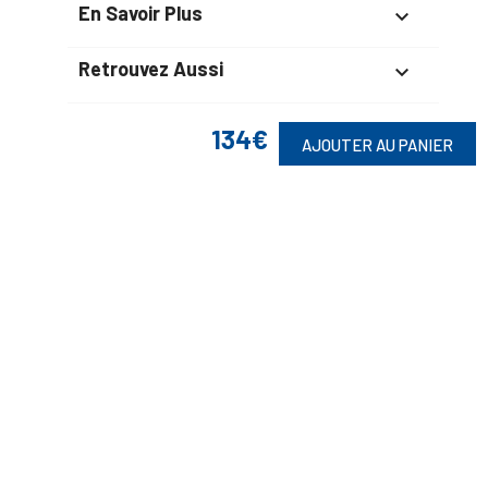
En Savoir Plus

Retrouvez Aussi

134€
AJOUTER AU PANIER
Suivez-Nous