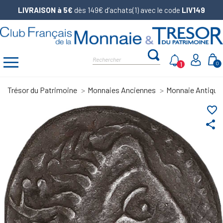
LIVRAISON à 5€
dès 149€ d’achats(1) avec le code
LIV149
1
0
Trésor du Patrimoine
Monnaies Anciennes
Monnaie Antique
favorite_border
share