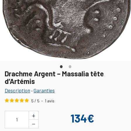
Drachme Argent – Massalia tête
d’Artémis
Description
Garanties
-
5
/
5
-
1
avis
+
134€
1
−