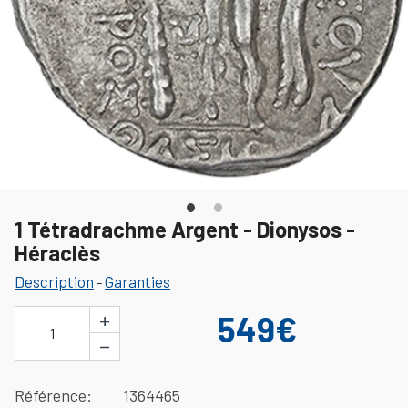
1 Tétradrachme Argent - Dionysos -
Héraclès
Description
Garanties
-
+
549€
1
−
Référence
1364465