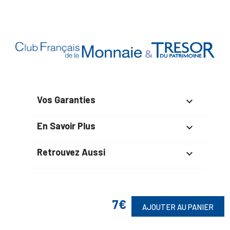
Vos Garanties

En Savoir Plus

Retrouvez Aussi

7€
Suivez-Nous
AJOUTER AU PANIER