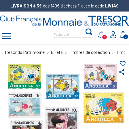
LIVRAISON à 5€
dès 149€ d’achats(1) avec le code
LIV149
1
0
Trésor du Patrimoine
Billets
Timbres de collection
Timbre
favorite_border
share