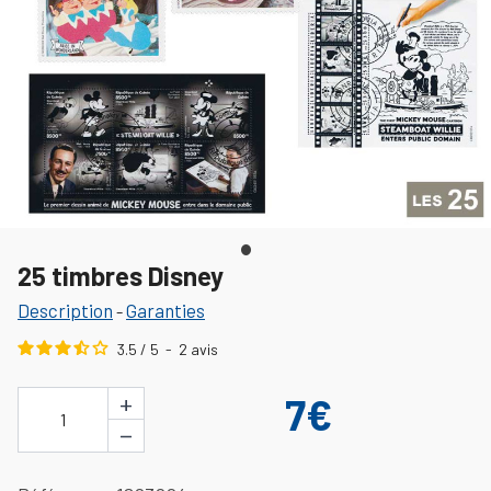
25 timbres Disney
Description
Garanties
-
3.5
/
5
-
2
avis
+
7€
1
−