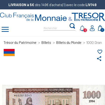
LIVRAISON à 5€
dès 149€ d’achats(1) avec le code
LIV149
1
0
Trésor du Patrimoine
Billets
Billets du Monde
1000 Drams
favorite_border
share