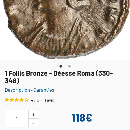
1 Follis Bronze - Déesse Roma (330-
346)
Description
Garanties
-
4
/
5
-
1
avis
+
118€
1
−