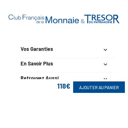
Vos Garanties

En Savoir Plus

Retrouvez Aussi

118€
AJOUTER AU PANIER
Suivez-Nous