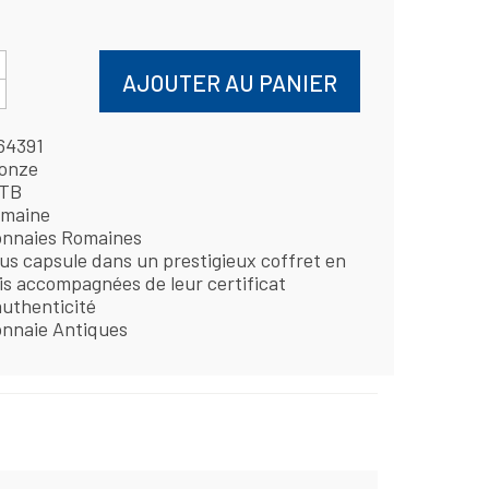
AJOUTER AU PANIER
64391
onze
TB
maine
nnaies Romaines
us capsule dans un prestigieux coffret en
is accompagnées de leur certificat
authenticité
nnaie Antiques