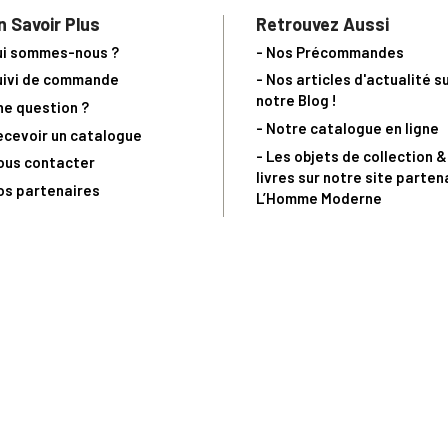
n Savoir Plus
Retrouvez Aussi
ui sommes-nous ?
- Nos Précommandes
uivi de commande
- Nos articles d'actualité s
notre Blog !
ne question ?
- Notre catalogue en ligne
ecevoir un catalogue
- Les objets de collection &
ous contacter
livres sur notre site parten
os partenaires
L’Homme Moderne
nde est sujette à notre acceptation et livrable dans la limite des stocks 
 la livraison à 5 Euros dès 149 Euros d’achat, pour toute commande passée 