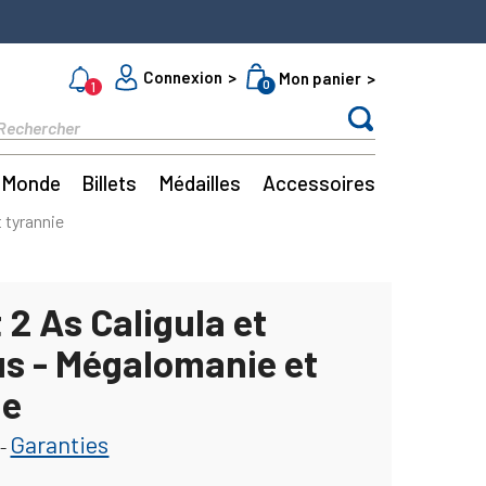
Connexion
Mon panier
0
1
Monde
Billets
Médailles
Accessoires
t tyrannie
 2 As Caligula et
us - Mégalomanie et
ie
Garanties
-