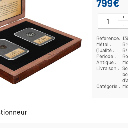
799€
Référence
13
Métal
Br
Qualité
B/
Période
Ro
Antique
Mo
Livraison
So
bo
d'
Catégorie
Mo
ctionneur