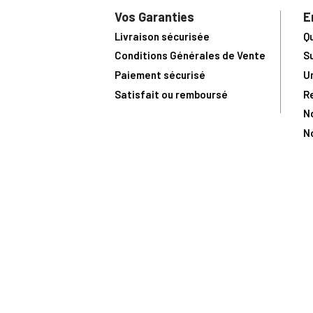
Vos Garanties
E
Livraison sécurisée
Q
Conditions Générales de Vente
S
Paiement sécurisé
U
Satisfait ou remboursé
R
N
N
Toute comma
(1) Avec le code Privilège
LIV149
vous bénéficiez de