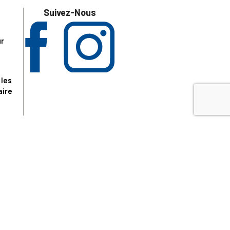
Suivez-Nous
ur
 les
aire
disponibles.
sur le site tresordupatrimoine.fr, hors produits en