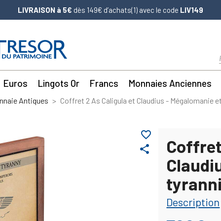
LIVRAISON à 5€
dès 149€ d’achats(1) avec le code
LIV149
Euros
Lingots Or
Francs
Monnaies Anciennes
nnaie Antiques
Coffret 2 As Caligula et Claudius - Mégalomanie e
favorite_border
Coffret
share
Claudi
tyrann
Description