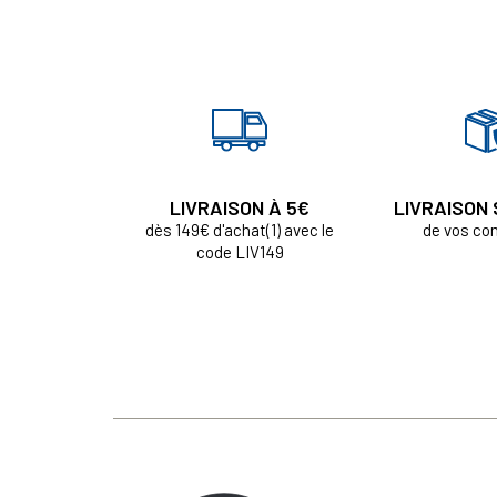
LIVRAISON À 5€
LIVRAISON
dès 149€ d'achat(1) avec le
de vos c
code LIV149