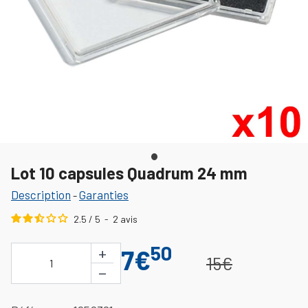
Lot 10 capsules Quadrum 24 mm
Description
Garanties
-
2.5
/
5
-
2
avis
50
+
7€
15€
1
−