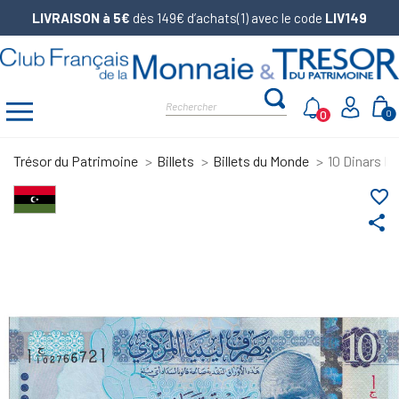
LIVRAISON à 5€
dès 149€ d’achats(1) avec le code
LIV149
0
0
Trésor du Patrimoine
Billets
Billets du Monde
10 Dinars L
favorite_border
share