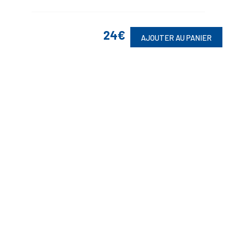
24€
AJOUTER AU PANIER
Suivez-Nous
Toute commande est sujette à notre acceptation et livrable dans la