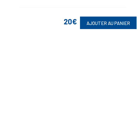
20€
AJOUTER AU PANIER
Suivez-Nous
Toute commande est sujette à notre acceptation et livrable dans la