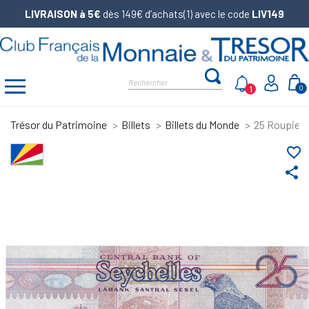
LIVRAISON à 5€
dès 149€ d’achats(1) avec le code
LIV149
1
0
Trésor du Patrimoine
Billets
Billets du Monde
25 Roupies 
favorite_border
share