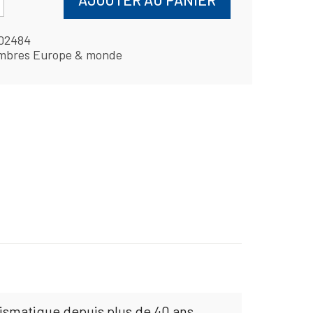
02484
mbres Europe & monde
mismatique depuis plus de 40 ans