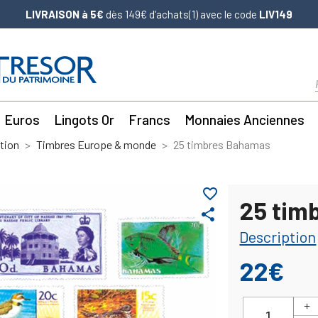
LIVRAISON à 5€
dès 149€ d’achats(1) avec le code
LIV149
Euros
Lingots Or
Francs
Monnaies Anciennes
tion
Timbres Europe & monde
25 timbres Bahamas
favorite_border
25 tim
share
Description
22€