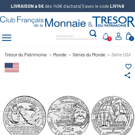
LIVRAISON à 5€
dès 149€ d’achats(1) avec le code
LIV149
1
0
Trésor du Patrimoine
Monde
Séries du Monde
Série USA 
favorite_border
share