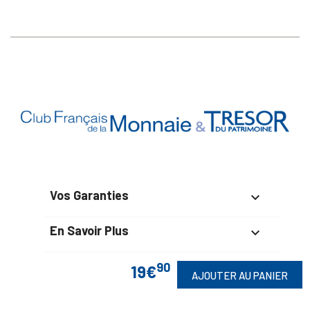
Vos Garanties

En Savoir Plus

Retrouvez Aussi
90

19€
AJOUTER AU PANIER