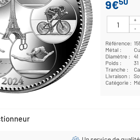
50
9€
Référence
15
Métal
Cu
Diamètre
41
Poids
31
Tranche
Ca
Livraison
So
Catégorie
Mé
ctionneur
Un service de qualité