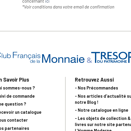
concernant
ici
*Voir conditions dans votre email de confirmation
n Savoir Plus
Retrouvez Aussi
ui sommes-nous ?
- Nos Précommandes
uivi de commande
- Nos articles d'actualité s
notre Blog !
ne question ?
- Notre catalogue en ligne
ecevoir un catalogue
- Les objets de collection &
ous contacter
livres sur notre site parten
os partenaires
L’Homme Moderne