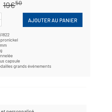
50
19€
AJOUTER AU PANIER
51822
pronickel
 mm
 g
nnelée
us capsule
dailles grands événements
 et personnalisé