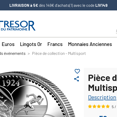
LIVRAISON à 5€
dès 149€ d’achats(1) avec le code
LIV149
Euros
Lingots Or
Francs
Monnaies Anciennes
nds événements
Pièce de collection - Multisport
favorite_border
Pièce d
share
Multis
Description
5
/