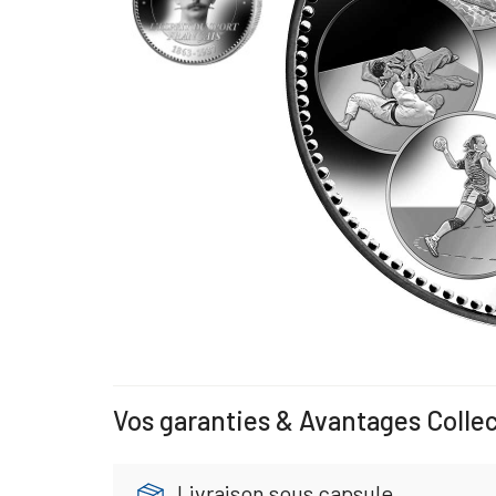
Vos garanties & Avantages Colle
Livraison sous capsule