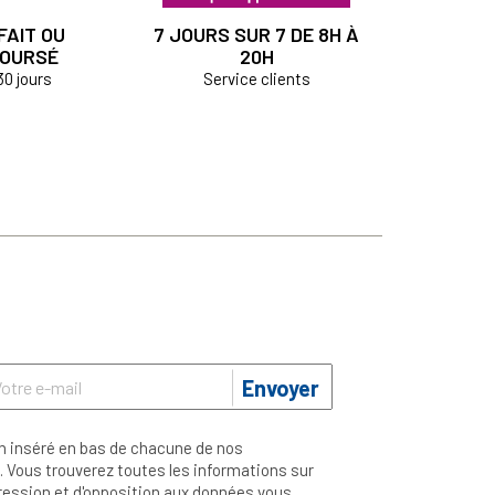
FAIT OU
7 JOURS SUR 7 DE 8H À
OURSÉ
20H
30 jours
Service clients
Envoyer
n inséré en bas de chacune de nos
 Vous trouverez toutes les informations sur
ppression et d'opposition aux données vous