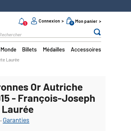
Connexion
Mon panier
0
1
Monde
Billets
Médailles
Accessoires
ête Laurée
ronnes Or Autriche
915 - François-Joseph
e Laurée
Garanties
-