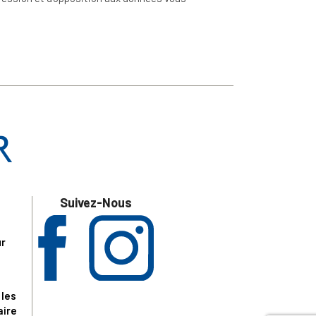
Suivez-Nous
ur
 les
aire