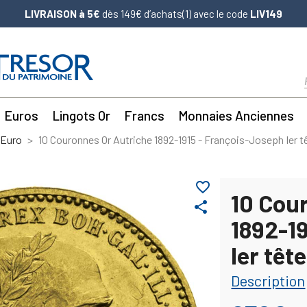
LIVRAISON à 5€
dès 149€ d’achats(1) avec le code
LIV149
Euros
Lingots Or
Francs
Monnaies Anciennes
'Euro
10 Couronnes Or Autriche 1892-1915 - François-Joseph Ier t
favorite_border
10 Cou
share
1892-1
Ier têt
Description