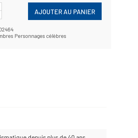
AJOUTER AU PANIER
02464
mbres Personnages célèbres
mismatique depuis plus de 40 ans