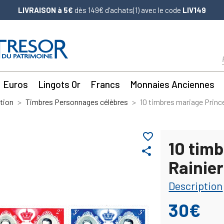
LIVRAISON à 5€
dès 149€ d’achats(1) avec le code
LIV149
Euros
Lingots Or
Francs
Monnaies Anciennes
tion
Timbres Personnages célèbres
10 timbres mariage Prince
favorite_border
10 tim
share
Rainier
Description
30€