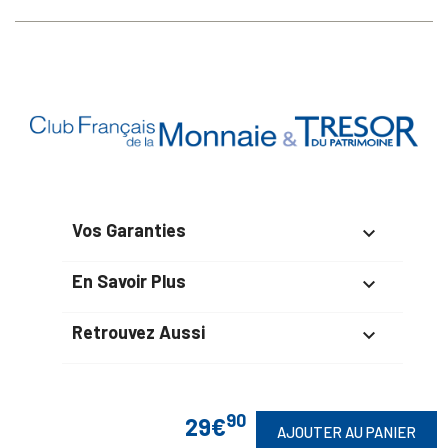
Vos Garanties

En Savoir Plus

Retrouvez Aussi

90
29€
AJOUTER AU PANIER
Suivez-Nous