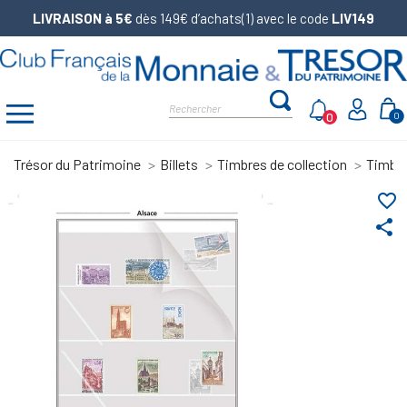
LIVRAISON à 5€
dès 149€ d’achats(1) avec le code
LIV149
0
0
Trésor du Patrimoine
Billets
Timbres de collection
Timbr
favorite_border
share