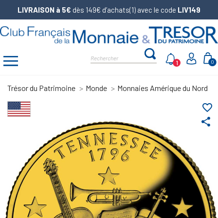
LIVRAISON à 5€
dès 149€ d’achats(1) avec le code
LIV149
1
0
Trésor du Patrimoine
Monde
Monnaies Amérique du Nord
favorite_border
share