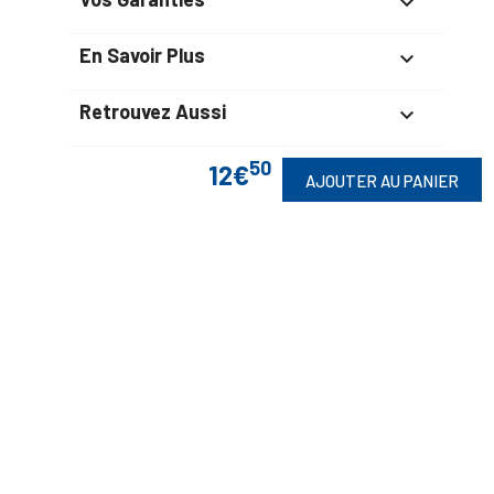

En Savoir Plus

Retrouvez Aussi

50
12€
AJOUTER AU PANIER
Suivez-Nous