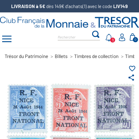
LIVRAISON à 5€
dès 149€ d’achats(1) avec le code
LIV149
1
0
Trésor du Patrimoine
Billets
Timbres de collection
Timbre
favorite_border
share