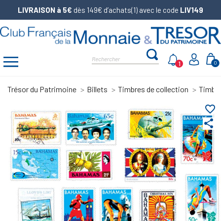
LIVRAISON à 5€
dès 149€ d’achats(1) avec le code
LIV149
1
0
Trésor du Patrimoine
Billets
Timbres de collection
Timbr
favorite_border
share