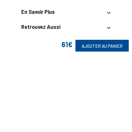
En Savoir Plus

Retrouvez Aussi

61€
AJOUTER AU PANIER
Suivez-Nous