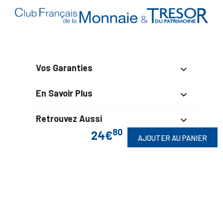
Vos Garanties

En Savoir Plus

Retrouvez Aussi

80
24€
AJOUTER AU PANIER
Suivez-Nous