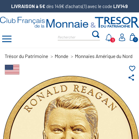
LIVRAISON à 5€
dès 149€ d’achats(1) avec le code
LIV149
1
0
Trésor du Patrimoine
Monde
Monnaies Amérique du Nord
favorite_border
share