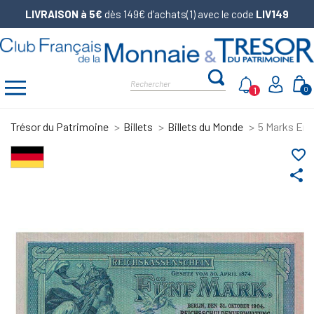
LIVRAISON à 5€
dès 149€ d’achats(1) avec le code
LIV149
1
0
Trésor du Patrimoine
Billets
Billets du Monde
5 Marks Emp
favorite_border
share