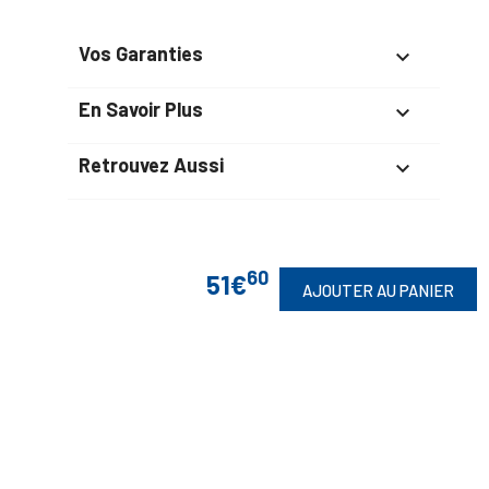
Vos Garanties

En Savoir Plus

Retrouvez Aussi

60
51€
Suivez-Nous
AJOUTER AU PANIER