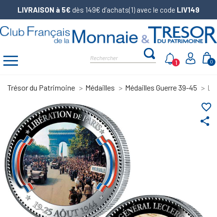
LIVRAISON à 5€
dès 149€ d’achats(1) avec le code
LIV149
1
0
Trésor du Patrimoine
Médailles
Médailles Guerre 39-45
Lot
favorite_border
share