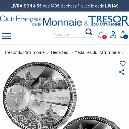
LIVRAISON à 5€
dès 149€ d’achats(1) avec le code
LIV149
1
0
Trésor du Patrimoine
Médailles
Médailles du Patrimoine
L
favorite_border
share