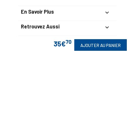
En Savoir Plus

Retrouvez Aussi

70
35€
AJOUTER AU PANIER
Suivez-Nous