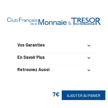
Vos Garanties

En Savoir Plus

Retrouvez Aussi

7€
Suivez-Nous
AJOUTER AU PANIER