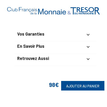
Vos Garanties

En Savoir Plus

Retrouvez Aussi

Suivez-Nous
98€
AJOUTER AU PANIER