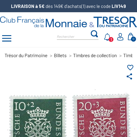
LIVRAISON à 5€
dès 149€ d’achats(1) avec le code
LIV149
1
0
Trésor du Patrimoine
Billets
Timbres de collection
Timbr
favorite_border
share