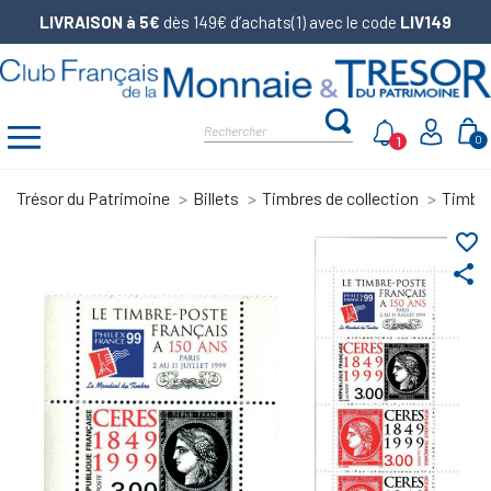
LIVRAISON à 5€
dès 149€ d’achats(1) avec le code
LIV149
1
0
Trésor du Patrimoine
Billets
Timbres de collection
Timbre
favorite_border
share