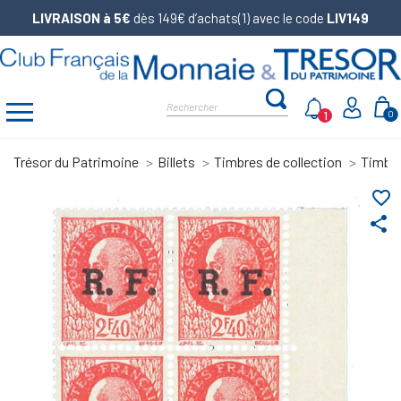
LIVRAISON à 5€
dès 149€ d’achats(1) avec le code
LIV149
1
0
Trésor du Patrimoine
Billets
Timbres de collection
Timbre
favorite_border
share