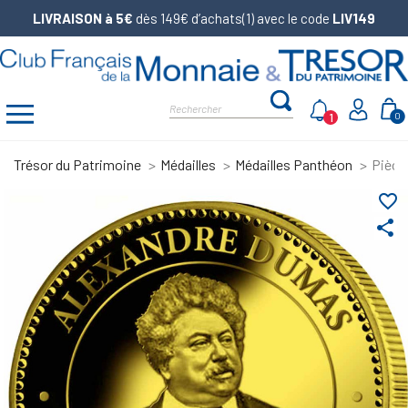
LIVRAISON à 5€
dès 149€ d’achats(1) avec le code
LIV149
1
0
Trésor du Patrimoine
Médailles
Médailles Panthéon
Pièce
favorite_border
share