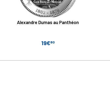
Alexandre Dumas au Panthéon
19€
80
Prix