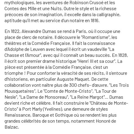
mythologiques, les aventures de Robinson Crusoé et les
Contes des Mille et une Nuits. Outre le style et la richesse
précoces de son imagination, il excelle dans la calligraphie,
aptitude qu’il met au service d’un notaire en 1816.
En 1822, Alexandre Dumas se rend à Paris, où il occupe une
place de clerc de notaire. Il découvre le "Romantisme", les
théâtres et la Comédie Française. Il fait la connaissance
d’Adolphe de Leuven avec lequel il écrit un vaudeville "La
Chasse et l’Amour", avec qui il connaît un beau succès. En 1828,
il écrit son premier drame historique "Henri III et sa cour". La
pièce est présentée à la Comédie Française, c’est un
triomphe ! Pour conforter la véracité de ses récits, il s’entoure
d’historiens, en particulier Auguste Maquet. De cette
collaboration vont naître plus de 300 chefs- d’œuvre. "Les Trois
Mousquetaires", Le "Comte de Monte-Cristo", "La Tour de
Nesle", "La Dame de Monsoreau", "La Reine Margot"... Dumas
devient riche et célèbre. Il fait construire le "Château de Monte-
Cristo" à Port Marly (Yvelines), une demeure de styles
Renaissance, Baroque et Gothique où se rendent les plus
grandes célébrités de son temps, notamment Honoré de
Balzac.