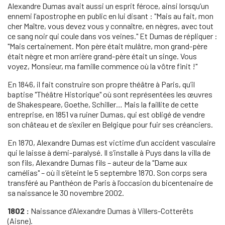
Alexandre Dumas avait aussi un esprit féroce, ainsi lorsqu’un
ennemi l’apostrophe en public en lui disant : "Mais au fait, mon
cher Maître, vous devez vous y connaître, en nègres, avec tout
ce sang noir qui coule dans vos veines." Et Dumas de répliquer :
"Mais certainement. Mon père était mulâtre, mon grand-père
était nègre et mon arrière grand-père était un singe. Vous
voyez, Monsieur, ma famille commence où la vôtre finit !"
En 1846, il fait construire son propre théâtre à Paris, qu’il
baptise "Théâtre Historique" où sont représentées les œuvres
de Shakespeare, Goethe, Schiller… Mais la faillite de cette
entreprise, en 1851 va ruiner Dumas, qui est obligé de vendre
son château et de s’exiler en Belgique pour fuir ses créanciers.
En 1870, Alexandre Dumas est victime d’un accident vasculaire
qui le laisse à demi-paralysé. Il s’installe à Puys dans la villa de
son fils, Alexandre Dumas fils – auteur de la "Dame aux
camélias" – où il s’éteint le 5 septembre 1870. Son corps sera
transféré au Panthéon de Paris à l’occasion du bicentenaire de
sa naissance le 30 novembre 2002.
1802 :
Naissance d’Alexandre Dumas à Villers-Cotterêts
(Aisne).