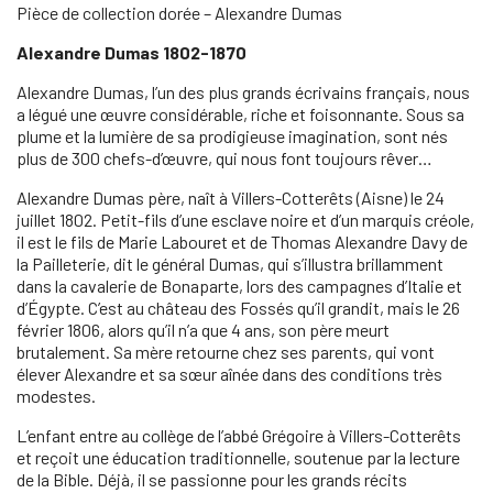
Pièce de collection dorée – Alexandre Dumas
Alexandre Dumas 1802-1870
Alexandre Dumas, l’un des plus grands écrivains français, nous
a légué une œuvre considérable, riche et foisonnante. Sous sa
plume et la lumière de sa prodigieuse imagination, sont nés
plus de 300 chefs-d’œuvre, qui nous font toujours rêver…
Alexandre Dumas père, naît à Villers-Cotterêts (Aisne) le 24
juillet 1802. Petit-fils d’une esclave noire et d’un marquis créole,
il est le fils de Marie Labouret et de Thomas Alexandre Davy de
la Pailleterie, dit le général Dumas, qui s’illustra brillamment
dans la cavalerie de Bonaparte, lors des campagnes d’Italie et
d’Égypte. C’est au château des Fossés qu’il grandit, mais le 26
février 1806, alors qu’il n’a que 4 ans, son père meurt
brutalement. Sa mère retourne chez ses parents, qui vont
élever Alexandre et sa sœur aînée dans des conditions très
modestes.
L’enfant entre au collège de l’abbé Grégoire à Villers-Cotterêts
et reçoit une éducation traditionnelle, soutenue par la lecture
de la Bible. Déjà, il se passionne pour les grands récits