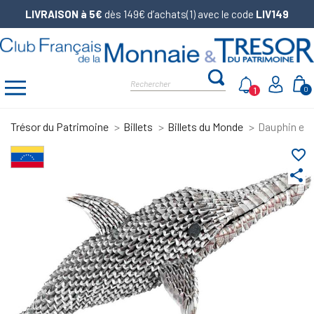
LIVRAISON à 5€
dès 149€ d’achats(1) avec le code
LIV149
1
0
Trésor du Patrimoine
Billets
Billets du Monde
Dauphin en b
favorite_border
share