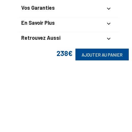
Vos Garanties

En Savoir Plus

Retrouvez Aussi

238€
AJOUTER AU PANIER
Suivez-Nous