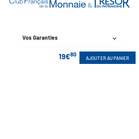
Vos Garanties

En Savoir Plus

80
19€
AJOUTER AU PANIER
Retrouvez Aussi

Suivez-Nous