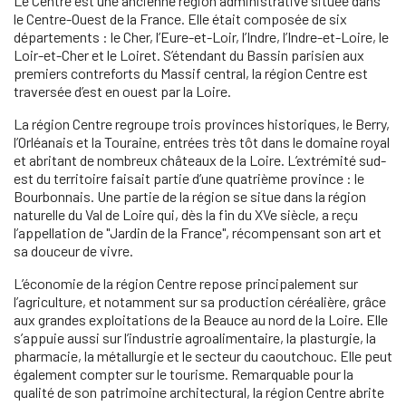
Le Centre est une ancienne région administrative située dans
le Centre-Ouest de la France. Elle était composée de six
départements : le Cher, l’Eure-et-Loir, l’Indre, l’Indre-et-Loire, le
Loir-et-Cher et le Loiret. S’étendant du Bassin parisien aux
premiers contreforts du Massif central, la région Centre est
traversée d’est en ouest par la Loire.
La région Centre regroupe trois provinces historiques, le Berry,
l’Orléanais et la Touraine, entrées très tôt dans le domaine royal
et abritant de nombreux châteaux de la Loire. L’extrémité sud-
est du territoire faisait partie d’une quatrième province : le
Bourbonnais. Une partie de la région se situe dans la région
naturelle du Val de Loire qui, dès la fin du XVe siècle, a reçu
l’appellation de "Jardin de la France", récompensant son art et
sa douceur de vivre.
L’économie de la région Centre repose principalement sur
l’agriculture, et notamment sur sa production céréalière, grâce
aux grandes exploitations de la Beauce au nord de la Loire. Elle
s’appuie aussi sur l’industrie agroalimentaire, la plasturgie, la
pharmacie, la métallurgie et le secteur du caoutchouc. Elle peut
également compter sur le tourisme. Remarquable pour la
qualité de son patrimoine architectural, la région Centre abrite