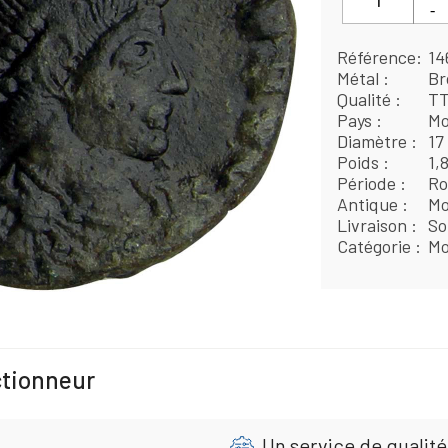
Référence
14
Métal
Br
Qualité
T
Pays
Mo
Diamètre
17
Poids
1,
Période
Ro
Antique
Mo
Livraison
So
Catégorie
Mo
ctionneur
Un service de qualité