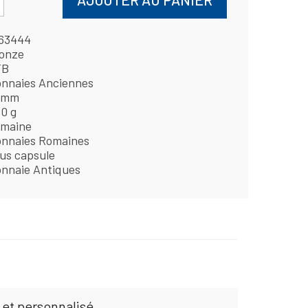
63444
onze
TB
nnaies Anciennes
 mm
80 g
maine
nnaies Romaines
us capsule
nnaie Antiques
 et personnalisé