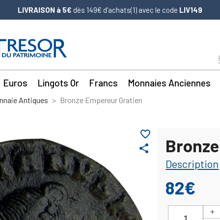
LIVRAISON à 5€
dès 149€ d’achats(1) avec le code
LIV149
Euros
Lingots Or
Francs
Monnaies Anciennes
nnaie Antiques
Bronze Empereur Gratien
favorite_border
Bronze
share
Description
82€