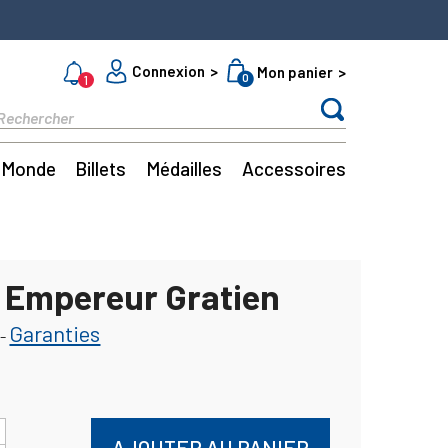
Connexion
Mon panier
0
1
Monde
Billets
Médailles
Accessoires
 Empereur Gratien
Garanties
-
AJOUTER AU PANIER