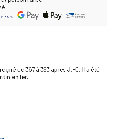
sé
égné de 367 à 383 après J.-C. Il a été
tinien Ier.