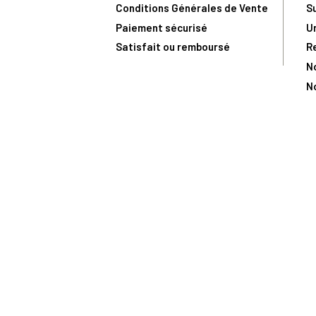
Conditions Générales de Vente
S
Paiement sécurisé
U
Satisfait ou remboursé
R
N
N
Toute comma
(1) Avec le code Privilège
LIV149
vous bénéficiez de