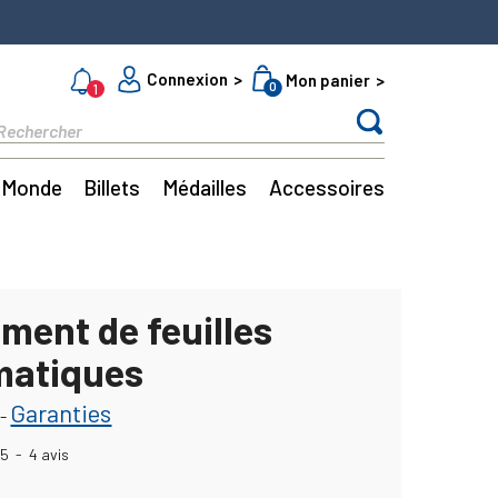
Connexion
Mon panier
0
1
Monde
Billets
Médailles
Accessoires
ment de feuilles
matiques
Garanties
-
5
-
4
avis