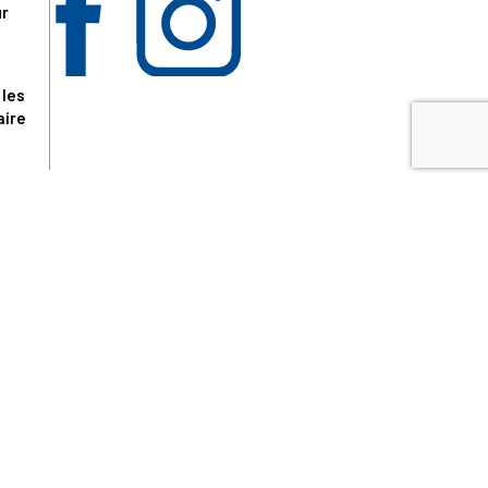
ur
 les
aire
disponibles.
sur le site tresordupatrimoine.fr, hors produits en