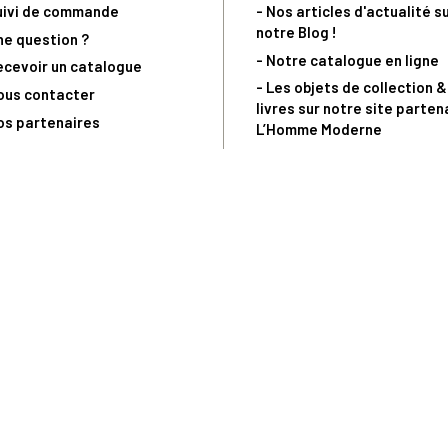
uivi de commande
- Nos articles d'actualité s
notre Blog !
ne question ?
- Notre catalogue en ligne
ecevoir un catalogue
- Les objets de collection &
ous contacter
livres sur notre site parten
os partenaires
L’Homme Moderne
nde est sujette à notre acceptation et livrable dans la limite des stocks 
 la livraison à 5 Euros dès 149 Euros d’achat, pour toute commande passée 
précommandes. Code non cumulable avec tout autre Code Privilège.
(a) 0 892 680 165 : 0,40€/min + prix d'un appel