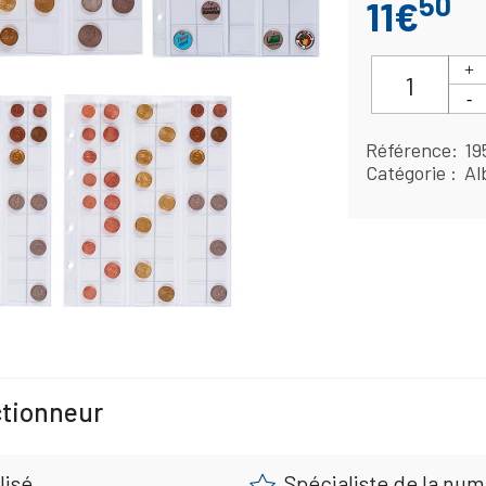
50
11€
Référence
19
Catégorie
Al
ctionneur
lisé
Spécialiste de la nu