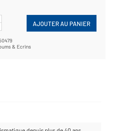
AJOUTER AU PANIER
50479
bums & Ecrins
mismatique depuis plus de 40 ans