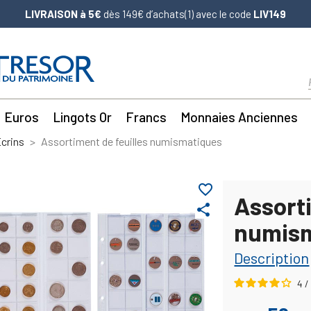
LIVRAISON à 5€
dès 149€ d’achats(1) avec le code
LIV149
Euros
Lingots Or
Francs
Monnaies Anciennes
crins
Assortiment de feuilles numismatiques
favorite_border
Assorti
share
numis
Description
4
/