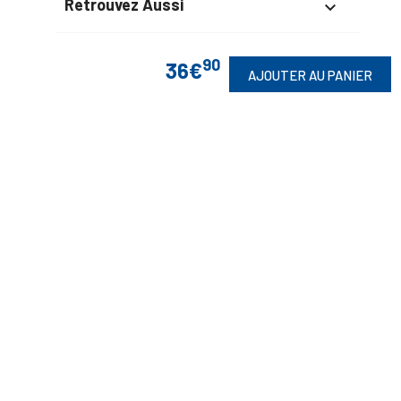
Retrouvez Aussi

90
36€
AJOUTER AU PANIER
Suivez-Nous