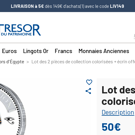
LIVRAISON à 5€
dès 149€ d’achats(1) avec le code
LIV149
Euros
Lingots Or
Francs
Monnaies Anciennes
ors d'Égypte
Lot des 2 pièces de collection colorisées + écrin off
favorite_border
Lot des
share
coloris
Description
50€