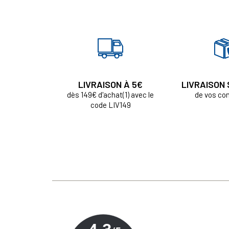
LIVRAISON À 5€
LIVRAISON
dès 149€ d'achat(1) avec le
de vos c
code LIV149