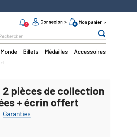
Connexion
Mon panier
0
0
Monde
Billets
Médailles
Accessoires
ert
 2 pièces de collection
ées + écrin offert
Garanties
-