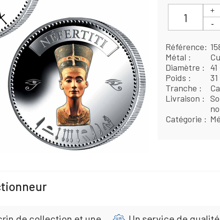
Référence
15
Métal
Cu
Diamètre
41
Poids
31
Tranche
Ca
Livraison
So
no
Catégorie
Mé
ctionneur
rin de collection et une
Un service de qualité