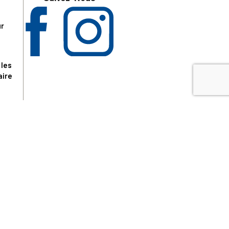
ur
 les
aire
disponibles.
sur le site tresordupatrimoine.fr, hors produits en