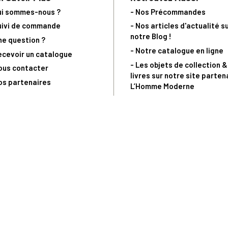
ui sommes-nous ?
- Nos Précommandes
uivi de commande
- Nos articles d'actualité s
notre Blog !
ne question ?
- Notre catalogue en ligne
ecevoir un catalogue
- Les objets de collection &
ous contacter
livres sur notre site parten
os partenaires
L’Homme Moderne
nde est sujette à notre acceptation et livrable dans la limite des stocks 
 la livraison à 5 Euros dès 149 Euros d’achat, pour toute commande passée 
précommandes. Code non cumulable avec tout autre Code Privilège.