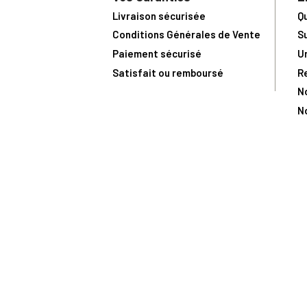
Livraison sécurisée
Q
Conditions Générales de Vente
S
Paiement sécurisé
U
Satisfait ou remboursé
R
N
N
Toute comma
(1) Avec le code Privilège
LIV149
vous bénéficiez de