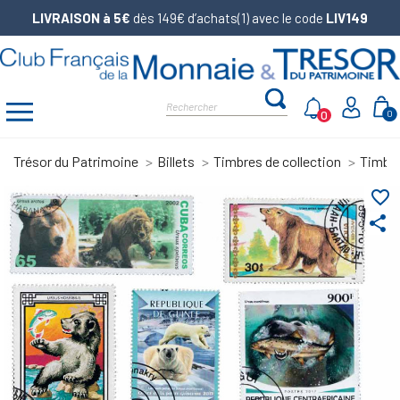
LIVRAISON à 5€
dès 149€ d’achats(1) avec le code
LIV149
0
0
Trésor du Patrimoine
Billets
Timbres de collection
Timbre
favorite_border
share