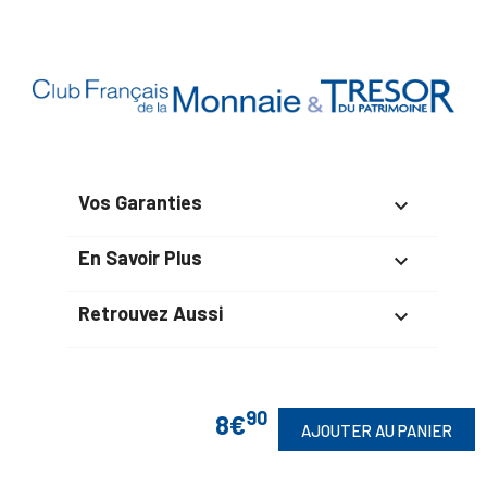
Vos Garanties

En Savoir Plus

Retrouvez Aussi

90
8€
Suivez-Nous
AJOUTER AU PANIER