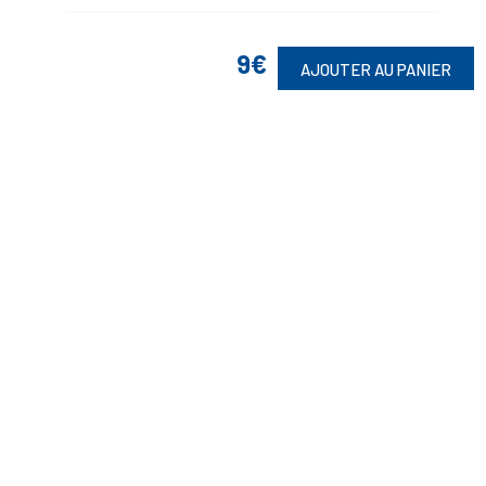
9€
AJOUTER AU PANIER
Suivez-Nous
Toute commande est sujette à notre acceptation et livrable dans la