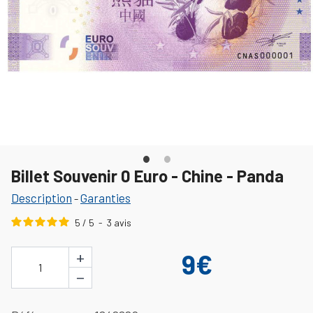
Billet Souvenir 0 Euro - Chine - Panda
Description
Garanties
-
5
/
5
-
3
avis
+
9€
1
−