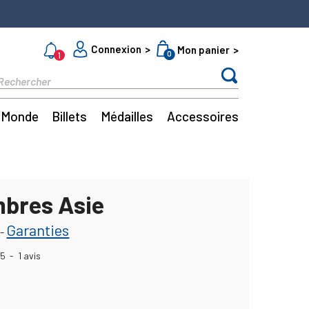
Connexion
Mon panier
0
1
Monde
Billets
Médailles
Accessoires
mbres Asie
Garanties
-
5
-
1
avis