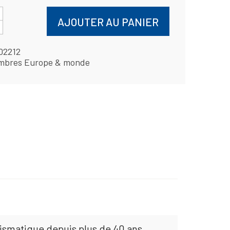
AJOUTER AU PANIER
02212
mbres Europe & monde
mismatique depuis plus de 40 ans