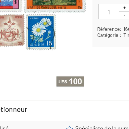
Référence
16
Catégorie
Ti
ctionneur
lisé
Spécialiste de la nu