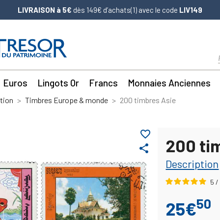
LIVRAISON à 5€
dès 149€ d’achats(1) avec le code
LIV149
Euros
Lingots Or
Francs
Monnaies Anciennes
tion
Timbres Europe & monde
200 timbres Asie
favorite_border
200 ti
share
Description
5
/
50
25€