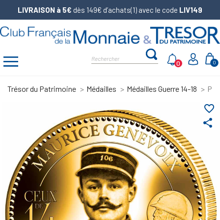
LIVRAISON à 5€
dès 149€ d’achats(1) avec le code
LIV149
0
0
Trésor du Patrimoine
Médailles
Médailles Guerre 14-18
Piè
favorite_border
share