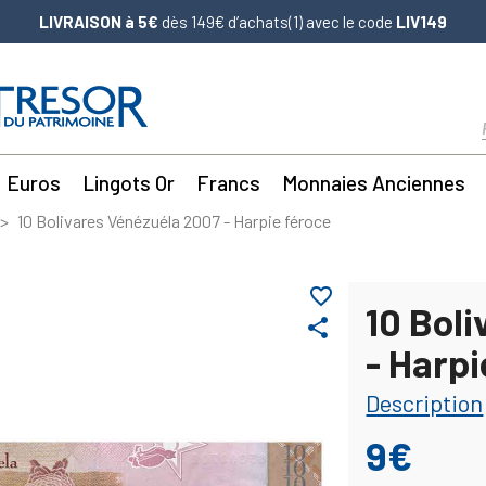
LIVRAISON à 5€
dès 149€ d’achats(1) avec le code
LIV149
Euros
Lingots Or
Francs
Monnaies Anciennes
10 Bolivares Vénézuéla 2007 - Harpie féroce
favorite_border
10 Bol
share
- Harpi
Description
9€