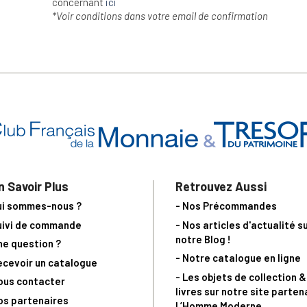
concernant
ici
*Voir conditions dans votre email de confirmation
n Savoir Plus
Retrouvez Aussi
ui sommes-nous ?
- Nos Précommandes
uivi de commande
- Nos articles d'actualité s
notre Blog !
ne question ?
- Notre catalogue en ligne
ecevoir un catalogue
- Les objets de collection &
ous contacter
livres sur notre site parten
os partenaires
L’Homme Moderne