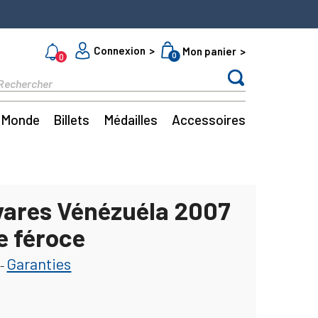
Connexion
Mon panier
0
0
Monde
Billets
Médailles
Accessoires
ivares Vénézuéla 2007
e féroce
Garanties
-