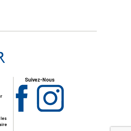
Suivez-Nous
ur
 les
aire