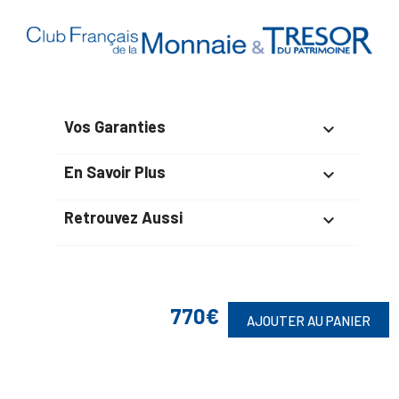
Vos Garanties

En Savoir Plus

Retrouvez Aussi

Suivez-Nous
770€
AJOUTER AU PANIER