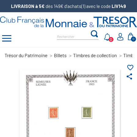
LIVRAISON à 5€
dès 149€ d’achats(1) avec le code
LIV149
0
0
Trésor du Patrimoine
Billets
Timbres de collection
Timbre
favorite_border
share