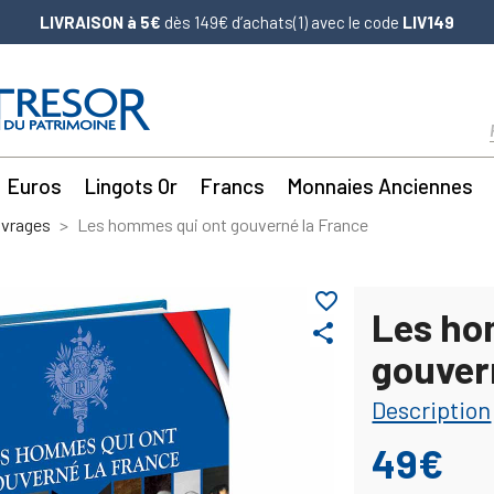
LIVRAISON à 5€
dès 149€ d’achats(1) avec le code
LIV149
Euros
Lingots Or
Francs
Monnaies Anciennes
uvrages
Les hommes qui ont gouverné la France
favorite_border
Les ho
share
gouver
Description
49€