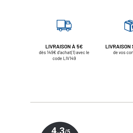
LIVRAISON À 5€
LIVRAISON
dès 149€ d'achat(1) avec le
de vos c
code LIV149