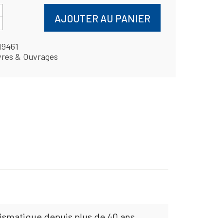
AJOUTER AU PANIER
19461
vres & Ouvrages
mismatique depuis plus de 40 ans