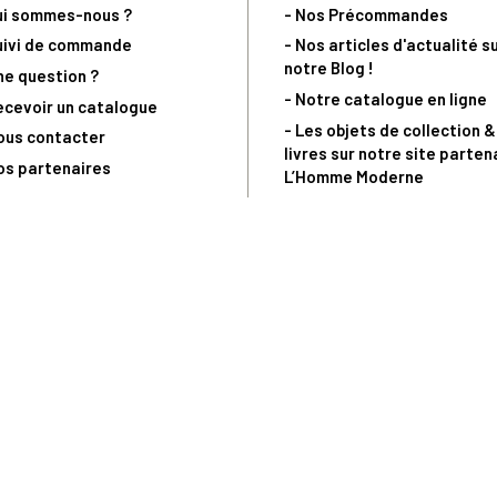
ui sommes-nous ?
- Nos Précommandes
uivi de commande
- Nos articles d'actualité s
notre Blog !
ne question ?
- Notre catalogue en ligne
ecevoir un catalogue
- Les objets de collection &
ous contacter
livres sur notre site parten
os partenaires
L’Homme Moderne
nde est sujette à notre acceptation et livrable dans la limite des stocks 
 la livraison à 5 Euros dès 149 Euros d’achat, pour toute commande passée 
précommandes. Code non cumulable avec tout autre Code Privilège.
(a) 0 892 680 165 : 0,40€/min + prix d'un appel