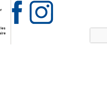
ur
 les
aire
disponibles.
sur le site tresordupatrimoine.fr, hors produits en