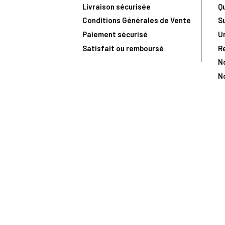
Livraison sécurisée
Q
Conditions Générales de Vente
S
Paiement sécurisé
U
Satisfait ou remboursé
R
N
N
Toute comma
(1) Avec le code Privilège
LIV149
vous bénéficiez de