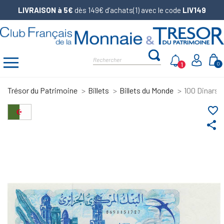
LIVRAISON à 5€
dès 149€ d’achats(1) avec le code
LIV149
1
0
Trésor du Patrimoine
Billets
Billets du Monde
100 Dinars A
favorite_border
share