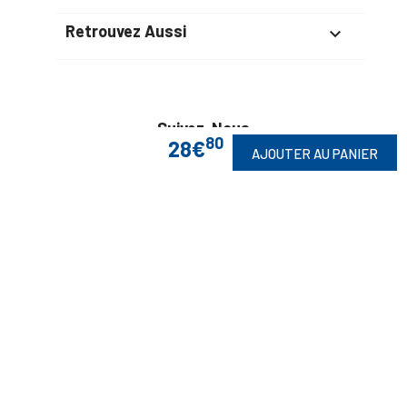
Retrouvez Aussi

Suivez-Nous
80
28€
AJOUTER AU PANIER