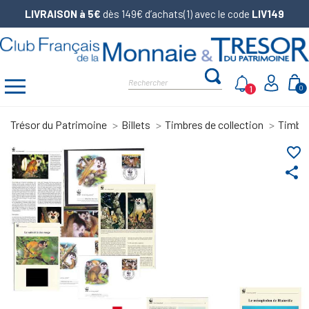
LIVRAISON à 5€
dès 149€ d’achats(1) avec le code
LIV149
1
0
Trésor du Patrimoine
Billets
Timbres de collection
Timbre
favorite_border
share