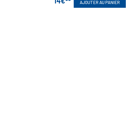
14€
AJOUTER AU PANIER
Toute commande est sujette à notre acceptation et livrable dans la
limite des stocks disponibles.
(1) Avec le code Privilège
LIV149
vous bénéficiez de la livraison à 5
Euros dès 149 Euros d’achat, pour toute commande passée sur le site