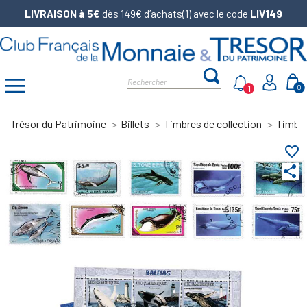
LIVRAISON à 5€
dès 149€ d’achats(1) avec le code
LIV149
1
0
Trésor du Patrimoine
Billets
Timbres de collection
Timbre
favorite_border
share